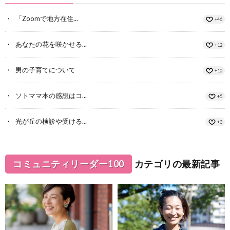
「Zoomで地方在住...
+46
あなたの花を咲かせる...
+12
男の子育てについて
+10
ソトママ本の感想はコ...
+5
光が丘の検診や受ける...
+3
コミュニティリーダー100
カテゴリの最新記事