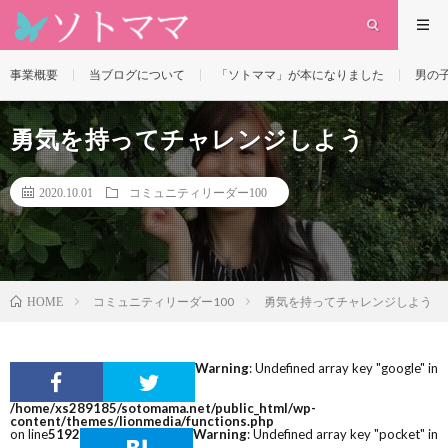
事業概要
当ブログについて
「ソトママ」が本になりました
男の
勇気を持ってチャレンジしよう
2020.10.01
コミュニティリーダー100
コミュニティリーダー100
勇気を持ってチャレンジしよう
HOME
Warning
: Undefined array key "google" in
/home/xs289185/sotomama.net/public_html/wp-
content/themes/lionmedia/functions.php
on line
5192
Warning
: Undefined array key "pocket" in