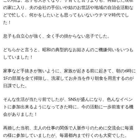
の家に入り、夫の会社の手伝いや姑のお世話や地域の自治会活動な
どで忙しく、何かをしたいとも思ってもいないウチママ時代でし
た！
息子も自立心が強く、全く手の掛からない息子でした。
どちらかと言うと、昭和の典型的なお姑さんのご機嫌伺いをいつも
していました！
家事など手抜きが無いように、家族が起きる前に起きて、朝の
6
時に
1F
の部屋を全て掃除し、洗濯してお弁当を作り朝食を用意するのが
日課でした。
そんな生活が当たり前でしたが、
SNS
が盛んになり、色んなイベン
トに参加出来るようになってきた時に、今の活動に一歩前進する機
会がありました！
再婚した当初、主人の仕事の関係で人脈作りのために交流会に毎週
の様に参加していましたが、毎週都内まで行くのも大変でした。