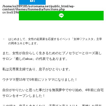
/home/xs289185/sotomama.net/public_html/wp-
content/themes/lionmedia/functions.php
on line
5196
はじめまして、女性の起業家を応援するイベント「女神
♡
フェスタ」主宰
の岡本ユキと申します。
また、女性が自分らしく生きるためのヒプノセラピーとローズ蒸し
サロン「癒しの
akua
」の代表でもあります。
私は
元専業主婦であり、息子がひとりいます。
ウチママ歴
15
年で
5
年前にソトママになりました！
自分がやりたいと思った事だけを無我夢中でやり始め、
4
年前に自宅
サロンをオープンしました！
この頃は、息子も大きくなり、子育てと言うよりも、再婚した現在