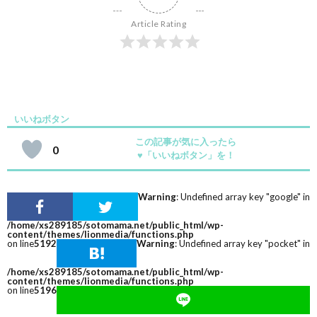
Article Rating
いいねボタン
この記事が気に入ったら
0
♥
「いいねボタン」を！
Warning
: Undefined array key "google" in
/home/xs289185/sotomama.net/public_html/wp-
content/themes/lionmedia/functions.php
on line
5192
Warning
: Undefined array key "pocket" in
/home/xs289185/sotomama.net/public_html/wp-
content/themes/lionmedia/functions.php
on line
5196