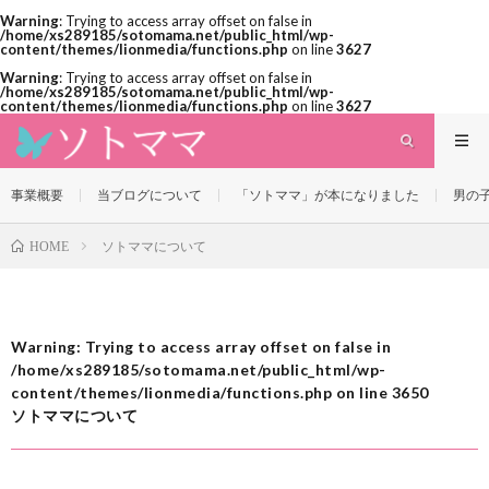
Warning
: Trying to access array offset on false in
/home/xs289185/sotomama.net/public_html/wp-
content/themes/lionmedia/functions.php
on line
3627
Warning
: Trying to access array offset on false in
/home/xs289185/sotomama.net/public_html/wp-
content/themes/lionmedia/functions.php
on line
3627
事業概要
当ブログについて
「ソトママ」が本になりました
男の
ソトママについて
HOME
Warning
: Trying to access array offset on false in
/home/xs289185/sotomama.net/public_html/wp-
content/themes/lionmedia/functions.php
on line
3650
ソトママについて