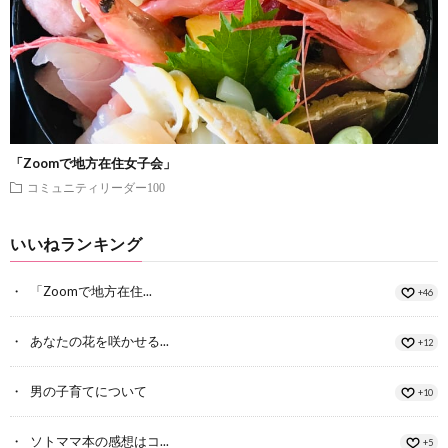
「Zoomで地方在住女子会」
コミュニティリーダー100
いいねランキング
「Zoomで地方在住...
+46
あなたの花を咲かせる...
+12
男の子育てについて
+10
ソトママ本の感想はコ...
+5