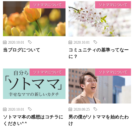
ソトママについて
ソトママについて
2020.10.01
2020.10.01
当ブログについて
コミュニティの基準ってなー
に？
ソトママについて
ソトママについて
2020.10.01
2020.09.25
ソトママ本の感想はコチラに
男の僕がソトママを始めたわ
ください^^
け