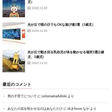
児）
2020.11.03
光が丘で雨の日でもOKな遊び場3選（3歳児）
2020.11.03
光が丘で動き回る乳幼児が体を動かせる場所3選(2歳
児、3歳児)
2020.11.03
最近のコメント
男の子育てについて
に
sotomamaAdmin
より
あなたの花を咲かせるのはあなただけ
に
ゆきSnow なか
より