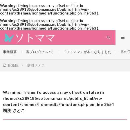
Warning
: Trying to access array offset on false in
/home/xs289185/sotomama.net/public_html/wp-
content/themes/lionmedia/functions.php
on line
3631
Warning
: Trying to access array offset on false in
/home/xs289185/sotomama.net/public_html/wp-
content/themes/lionmedia/functions.php
on line
3631
事業概要
当ブログについて
「ソトママ」が本になりました
男の
増渕 さとこ
HOME
Warning
: Trying to access array offset on false in
/home/xs289185/sotomama.net/public_html/wp-
content/themes/lionmedia/functions.php
on line
3654
増渕 さとこ