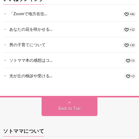
「Zoomで地方在住...
+46
あなたの花を咲かせる...
+12
男の子育てについて
+10
ソトママ本の感想はコ...
+5
光が丘の検診や受ける...
+3
Back to Top
ソトママについて