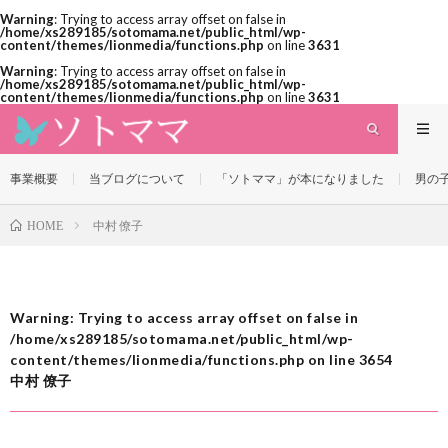
Warning
: Trying to access array offset on false in
/home/xs289185/sotomama.net/public_html/wp-
content/themes/lionmedia/functions.php
on line
3631
Warning
: Trying to access array offset on false in
/home/xs289185/sotomama.net/public_html/wp-
content/themes/lionmedia/functions.php
on line
3631
事業概要
当ブログについて
「ソトママ」が本になりました
男の
中村 僚子
HOME
Warning
: Trying to access array offset on false in
/home/xs289185/sotomama.net/public_html/wp-
content/themes/lionmedia/functions.php
on line
3654
中村 僚子