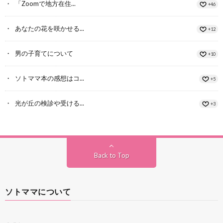
「Zoomで地方在住...
+46
あなたの花を咲かせる...
+12
男の子育てについて
+10
ソトママ本の感想はコ...
+5
光が丘の検診や受ける...
+3
Back to Top
ソトママについて